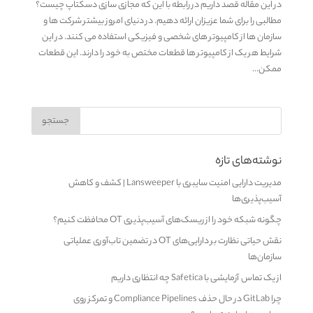
در این مقاله قصد داریم در رابطه با این که مجازی سازی دسکتاپ چیست؟
مطالبی را برای شما عزیزان ارائه دهیم. در دنیای امروز بیشتر شرکت ها و
سازمان ها از کامپیوتر های شخصی و فیزیکی استفاده می کنند. در این
شرایط هر یک از کامپیوتر ها قطعات مختص به خود را دارند. این قطعات
ممکن...
نوشته‌های تازه
مدیریت دارایی امنیت سایبری با Lansweeper | کشف و کاهش
آسیب‌پذیری‌ها
چگونه شبکه خود را از ریسک‌های آسیب‌پذیری OT محافظت کنیم؟
نقش حیاتی نظارت بر دارایی‌های OT در تضمین تاب‌آوری عملیاتی
سازمان‌ها
از یک تماس آزمایشی با Safetica چه انتظاری داریم
چرا GitLab در حال حذف Compliance Pipelines و تمرکز روی