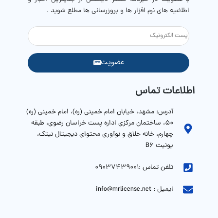
اطلاعیه های نرم افزار ها و بروزرسانی ها مطلع شوید .
عضویت
اطلاعات تماس
آدرس: مشهد، خیابان امام خمینی (ره)، امام خمینی (ره)
۵۰، ساختمان مرکزی اداره پست خراسان رضوی، طبقه
چهارم، خانه خلاق و نوآوری محتوای دیجیتال نیتک،
یونیت B6
تلفن تماس :09037439001
ایمیل : info@mrlicense.net