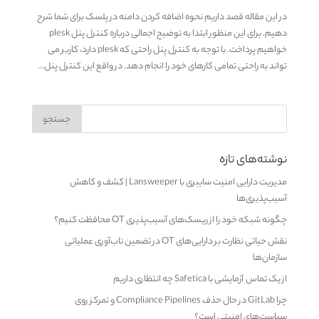
در این مقاله قصد داریم نحوه اضافه کردن دامنه در پلسک برای شما شرح
دهیم. برای این منظور ابتدا به توضیح اجمالی درباره کنترل پنل plesk
خواهیم پرداخت. با توجه به کنترل پنل راحتی که plesk دارد، کاربر می
تواند به راحتی تمامی کارهای خود را انجام دهد. در واقع این کنترل پنل...
نوشته‌های تازه
مدیریت دارایی امنیت سایبری با Lansweeper | کشف و کاهش
آسیب‌پذیری‌ها
چگونه شبکه خود را از ریسک‌های آسیب‌پذیری OT محافظت کنیم؟
نقش حیاتی نظارت بر دارایی‌های OT در تضمین تاب‌آوری عملیاتی
سازمان‌ها
از یک تماس آزمایشی با Safetica چه انتظاری داریم
چرا GitLab در حال حذف Compliance Pipelines و تمرکز روی
سیاست‌های امنیتی است؟