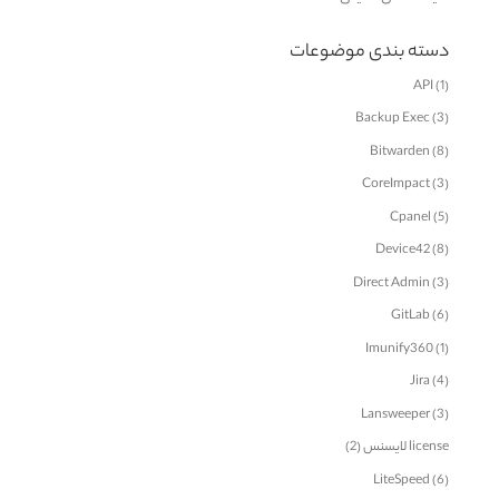
دسته بندی موضوعات
API
(1)
Backup Exec
(3)
Bitwarden
(8)
CoreImpact
(3)
Cpanel
(5)
Device42
(8)
Direct Admin
(3)
GitLab
(6)
Imunify360
(1)
Jira
(4)
Lansweeper
(3)
license لایسنس
(2)
LiteSpeed
(6)