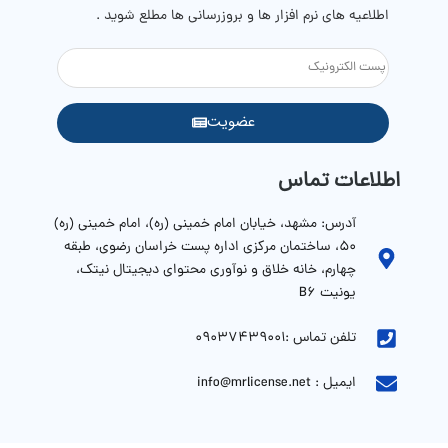
اطلاعیه های نرم افزار ها و بروزرسانی ها مطلع شوید .
عضویت
اطلاعات تماس
آدرس: مشهد، خیابان امام خمینی (ره)، امام خمینی (ره)
۵۰، ساختمان مرکزی اداره پست خراسان رضوی، طبقه
چهارم، خانه خلاق و نوآوری محتوای دیجیتال نیتک،
یونیت B6
تلفن تماس :09037439001
ایمیل : info@mrlicense.net