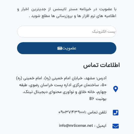
با عضویت در خبرنامه مستر لایسنس از جدیترین اخبار و
اطلاعیه های نرم افزار ها و بروزرسانی ها مطلع شوید .
عضویت
اطلاعات تماس
آدرس: مشهد، خیابان امام خمینی (ره)، امام خمینی (ره)
۵۰، ساختمان مرکزی اداره پست خراسان رضوی، طبقه
چهارم، خانه خلاق و نوآوری محتوای دیجیتال نیتک،
یونیت B6
تلفن تماس :09037439001
ایمیل : info@mrlicense.net