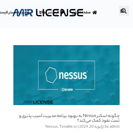
صفحه اصلی
لایسنس ها
درباره مستر لایس
چگونه اسکنر Nessus به بهبود برنامه مدیریت آسیب پذیری و
تست نفوذ کمک می‌کند؟
admin
by
|
ژانویه 20, 2024
|
Tenable.sc
,
Nessus