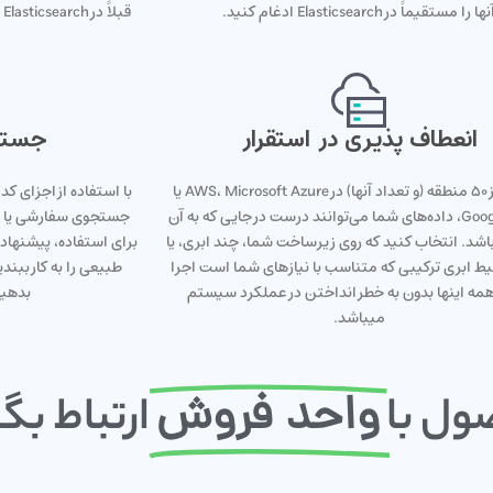
نها را مستقیماً در Elasticsearch ادغام کنید.
ق
انعطاف پذیری در استقرار
جستجو
با بیش از 50 منطقه (و تعداد آنها) در AWS، Microsoft Azure یا
با استفاده از اجزای ک
Google Cloud، داده‌های شما می‌توانند درست در جایی که به آن
جستجوی سفارشی یا جا
 باشد. انتخاب کنید که روی زیرساخت شما، چند ابری، یا
برای استفاده، پیشنهاد
ط ابری ترکیبی که متناسب با نیازهای شما است اجرا
طبیعی را به کار ببند
مه اینها بدون به خطر انداختن در عملکرد سیستم
بدهید
میباشد.
واحد فروش
ول با
ارتباط بگ