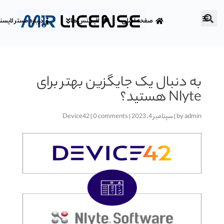
صفحه اصلی
لایسنس ها
درباره مستر لایس
به دنبال یک جایگزین بهتر برای
Nlyte هستید؟
admin
by
|
سپتامبر 4, 2023
|
0 comments
|
Device42