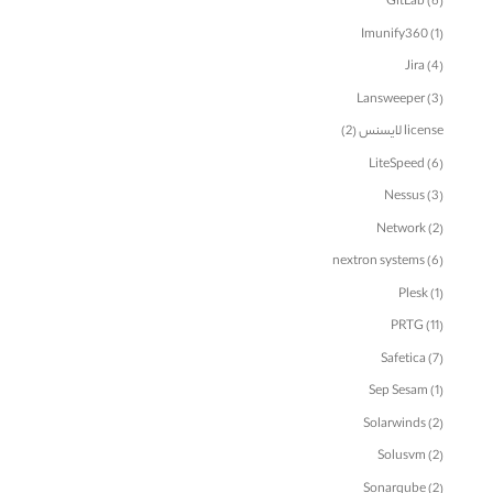
GitLab
(6)
Imunify360
(1)
Jira
(4)
Lansweeper
(3)
license لایسنس
(2)
LiteSpeed
(6)
Nessus
(3)
Network
(2)
nextron systems
(6)
Plesk
(1)
PRTG
(11)
Safetica
(7)
Sep Sesam
(1)
Solarwinds
(2)
Solusvm
(2)
Sonarqube
(2)