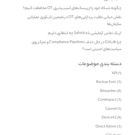
چگونه شبکه خود را از ریسک‌های آسیب‌پذیری OT محافظت کنیم؟
نقش حیاتی نظارت بر دارایی‌های OT در تضمین تاب‌آوری عملیاتی
سازمان‌ها
از یک تماس آزمایشی با Safetica چه انتظاری داریم
چرا GitLab در حال حذف Compliance Pipelines و تمرکز روی
سیاست‌های امنیتی است؟
دسته بندی موضوعات
API
(1)
Backup Exec
(3)
Bitwarden
(8)
CoreImpact
(3)
Cpanel
(5)
Device42
(8)
Direct Admin
(3)