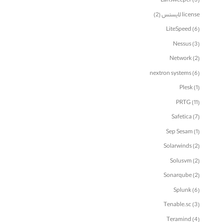
Lansweeper
(3)
license لایسنس
(2)
LiteSpeed
(6)
Nessus
(3)
Network
(2)
nextron systems
(6)
Plesk
(1)
PRTG
(11)
Safetica
(7)
Sep Sesam
(1)
Solarwinds
(2)
Solusvm
(2)
Sonarqube
(2)
Splunk
(6)
Tenable.sc
(3)
Teramind
(4)