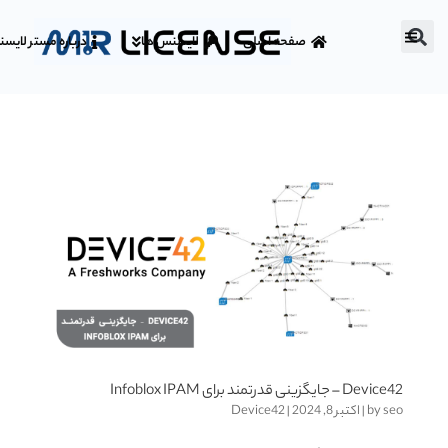
صفحه اصلی
لایسنس ها
درباره مستر لایس
Device42 – جایگزینی قدرتمند برای Infoblox IPAM
seo
by
|
اکتبر 8, 2024
|
Device42