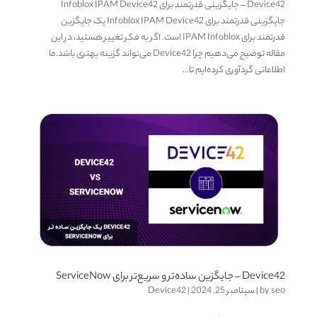
Device42 – جایگزینی قدرتمند برای Infoblox IPAM Device42
جایگزینی قدرتمند برای Infoblox IPAM Device42 یک جایگزین
قدرتمند برای IPAM Infoblox است. اگر به فکر تغییر هستید، در این
مقاله توضیح می‌دهیم چرا Device42 می‌تواند گزینه بهتری باشد.ما
اطلاعاتی گردآوری کرده‌ایم تا...
Device42 – جایگزین ساده‌تر و سریع‌تر برای ServiceNow
seo
by
|
سپتامبر 25, 2024
|
Device42