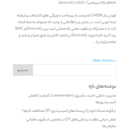
admin
by
|
سپتامبر 7, 2023
|
Device42
آوردن یک CMDB قدرتمند به زیرساخت با ویژگی های اکتشاف پیشرفته
ایده خوبی است. در بخش زیر اطلاعاتی را بیابید که میتواند به شما کمک
کند تا با مشترکات و تفاوت هایی که ممکن است بین Device42 و BMC
پیدا کنید آشنا شوید.Device42 بر کشف کامل و دقیق تمرکز میکند و
تمام جزئیات را...
« Older Entries
نوشته‌های تازه
مدیریت دارایی امنیت سایبری با Lansweeper | کشف و کاهش
آسیب‌پذیری‌ها
چگونه شبکه خود را از ریسک‌های آسیب‌پذیری OT محافظت کنیم؟
نقش حیاتی نظارت بر دارایی‌های OT در تضمین تاب‌آوری عملیاتی
سازمان‌ها