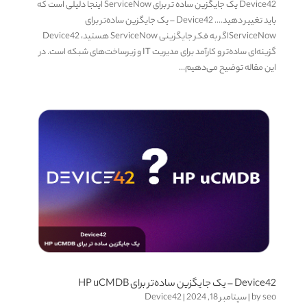
Device42 یک جایگزین ساده تر برای ServiceNow اینجا دلیلی است که
باید تغییر دهید.... Device42 – یک جایگزین ساده‌تر برای
ServiceNowاگر به فکر جایگزینی ServiceNow هستید، Device42
گزینه‌ای ساده‌تر و کارآمد برای مدیریت IT و زیرساخت‌های شبکه است. در
این مقاله توضیح می‌دهیم...
Device42 – یک جایگزین ساده‌تر برای HP uCMDB
seo
by
|
سپتامبر 18, 2024
|
Device42