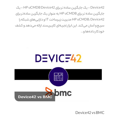
Device42 - یک جایگزین ساده تر برای HP uCMDB Device42 - یک
جایگزین ساده تر برای HP uCMDB به عنوان یک جایگزین ساده‌تر برای
HP uCMDB، Device42 مدیریت زیرساخت IT و دارایی‌های شبکه را
سریع و آسان می‌کند. این ابزار تجربه‌ای کاربرپسند ارائه می‌دهد و کشف
خودکار داده‌ها و...
Device42 vs BMC