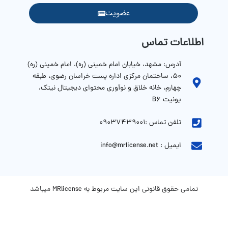
عضویت
اطلاعات تماس
آدرس: مشهد، خیابان امام خمینی (ره)، امام خمینی (ره)
۵۰، ساختمان مرکزی اداره پست خراسان رضوی، طبقه
چهارم، خانه خلاق و نوآوری محتوای دیجیتال نیتک،
یونیت B6
تلفن تماس :09037439001
ایمیل : info@mrlicense.net
تمامی حقوق قانونی این سایت مربوط به MRlicense میباشد