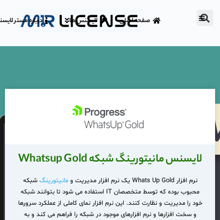
صفحه اصلی
لایسنس ها
درباره مستر لایس
لایسنس مانیتورینگ شبکه Whatsup Gold
نرم
افزار
Whats Up Gold
یک
نرم
افزار
مدیریت
و
مانیتورینگ
شبکه
محبوب
بوده
که
توسط
متخصصان
IT
استفاده
می
شود
تا بتوانند
شبکه
خود
را
مدیریت
و
نظارت
کنند
.
این
نرم
افزار
نمای
کاملی
از
عملکرد
سرورها
و سخت افزارها و نرم افزارهای موجود در
شبکه
را
فراهم
می
کند
و
به