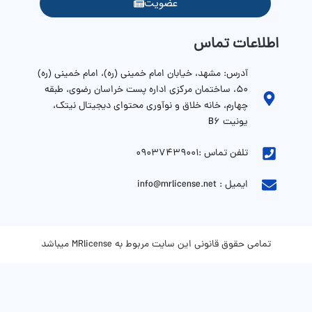
عضویت
اطلاعات تماس
آدرس: مشهد، خیابان امام خمینی (ره)، امام خمینی (ره)
۵۰، ساختمان مرکزی اداره پست خراسان رضوی، طبقه
چهارم، خانه خلاق و نوآوری محتوای دیجیتال نیتک،
یونیت B6
تلفن تماس :09037439001
ایمیل : info@mrlicense.net
تمامی حقوق قانونی این سایت مربوط به MRlicense میباشد