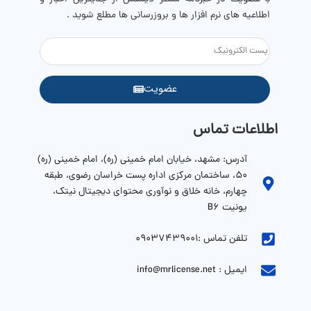
اطلاعیه های نرم افزار ها و بروزرسانی ها مطلع شوید .
عضویت
اطلاعات تماس
آدرس: مشهد، خیابان امام خمینی (ره)، امام خمینی (ره)
۵۰، ساختمان مرکزی اداره پست خراسان رضوی، طبقه
چهارم، خانه خلاق و نوآوری محتوای دیجیتال نیتک،
یونیت B6
تلفن تماس :09037439001
ایمیل : info@mrlicense.net