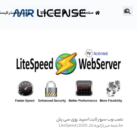
صفحه اصلی
لایسنس ها
درباره مستر لایس
نصب وب سرور لایت اسپید روی سی پنل
by
نجمه میر
|
ژانویه 26, 2020
|
LiteSpeed