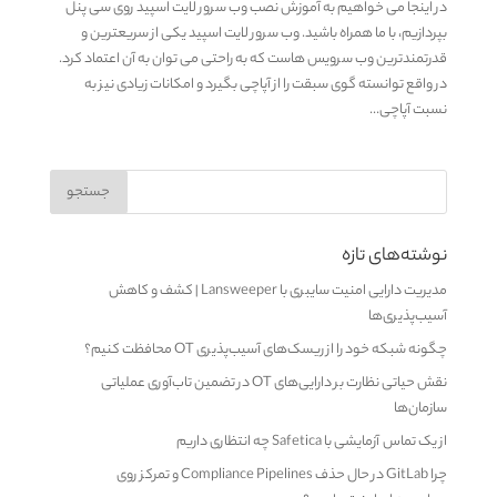
در اینجا می خواهیم به آموزش نصب وب سرور لایت اسپید روی سی پنل
بپردازیم، با ما همراه باشید. وب سرور لایت اسپید یکی از سریعترین و
قدرتمندترین وب سرویس هاست که به راحتی می توان به آن اعتماد کرد.
در واقع توانسته گوی سبقت را از آپاچی بگیرد و امکانات زیادی نیز به
نسبت آپاچی...
نوشته‌های تازه
مدیریت دارایی امنیت سایبری با Lansweeper | کشف و کاهش
آسیب‌پذیری‌ها
چگونه شبکه خود را از ریسک‌های آسیب‌پذیری OT محافظت کنیم؟
نقش حیاتی نظارت بر دارایی‌های OT در تضمین تاب‌آوری عملیاتی
سازمان‌ها
از یک تماس آزمایشی با Safetica چه انتظاری داریم
چرا GitLab در حال حذف Compliance Pipelines و تمرکز روی