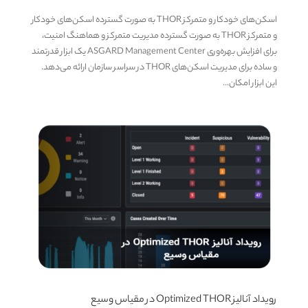
اسکن‌های خودکار و متمرکز THOR به صورت گسترده اسکن‌های خودکار
و متمرکز THOR به صورت گسترده مدیریت متمرکز و هماهنگ امنیت،
برای افزایش بهره‌وری ASGARD Management Center یک ابزار قدرتمند
و ساده برای مدیریت اسکن‌های THOR در سراسر سازمان ارائه می‌دهد.
این ابزار امکان...
رویداد آنالیز Optimized THOR در مقیاس وسیع