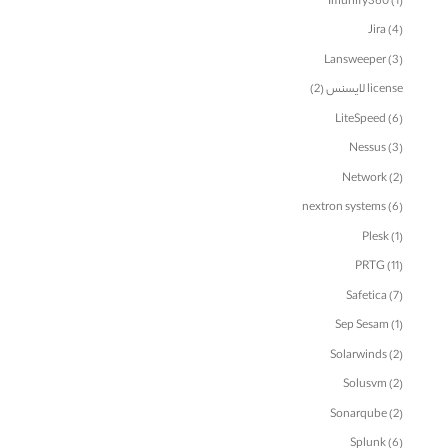
Imunify360
(1)
Jira
(4)
Lansweeper
(3)
license لایسنس
(2)
LiteSpeed
(6)
Nessus
(3)
Network
(2)
nextron systems
(6)
Plesk
(1)
PRTG
(11)
Safetica
(7)
Sep Sesam
(1)
Solarwinds
(2)
Solusvm
(2)
Sonarqube
(2)
Splunk
(6)