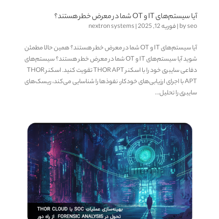
آیا سیستم‌های IT و OT شما در معرض خطر هستند؟
seo
by
|
فوریه 12, 2025
|
nextron systems
آیا سیستم‌های IT و OT شما در معرض خطر هستند؟ همین حالا مطمئن
شوید آیا سیستم‌های IT و OT شما در معرض خطر هستند؟ سیستم‌های
دفاعی سایبری خود را با اسکنر THOR APT تقویت کنید. اسکنر THOR
APT با اجرای ارزیابی‌های خودکار، نفوذها را شناسایی می‌کند، ریسک‌های
سایبری را تحلیل...