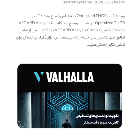
seo
by
|
مه 5, 2025
|
nextron systems
رویداد آنالیز Optimized THOR در مقیاس وسیع رویداد آنالیز
Optimized THOR در مقیاس وسیع دید کامل با ASGARD Analysis
Cockpit پلتفرم ASGARD Analysis Cockpit دیدگاه جامعی از تمامی
تطابق‌های شاخص‌های حمله ارائه می‌دهد. این ابزار، گزینه‌ای ایده‌آل برای
تحلیل نتایج اسکن‌های...