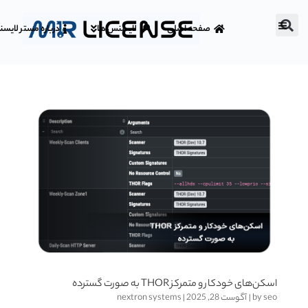
صفحه اصلی
لایسنس ها
درباره مستر لایس
اسکن‌های خودکار و متمرکز THOR به صورت گسترده
seo
by
|
آگوست 28, 2025
|
nextron systems