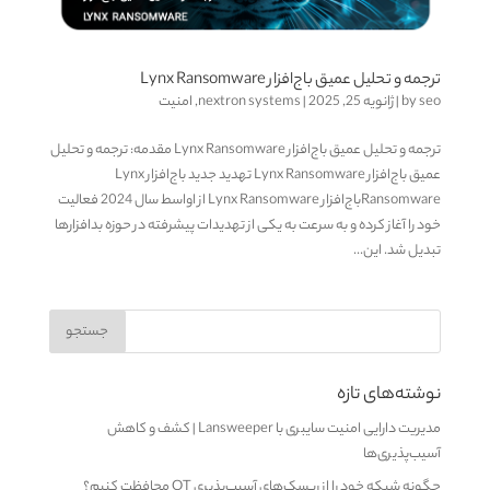
ترجمه و تحلیل عمیق باج‌افزار Lynx Ransomware
seo
by
|
ژانویه 25, 2025
|
nextron systems
,
امنیت
ترجمه و تحلیل عمیق باج‌افزار Lynx Ransomware مقدمه: ترجمه و تحلیل
عمیق باج‌افزار Lynx Ransomware تهدید جدید باج‌افزار Lynx
Ransomwareباج‌افزار Lynx Ransomware از اواسط سال 2024 فعالیت
خود را آغاز کرده و به سرعت به یکی از تهدیدات پیشرفته در حوزه بدافزارها
تبدیل شد. این...
نوشته‌های تازه
مدیریت دارایی امنیت سایبری با Lansweeper | کشف و کاهش
آسیب‌پذیری‌ها
چگونه شبکه خود را از ریسک‌های آسیب‌پذیری OT محافظت کنیم؟