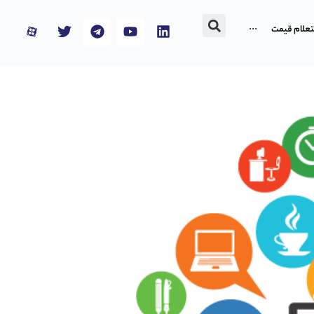
تعلام قیمت
···