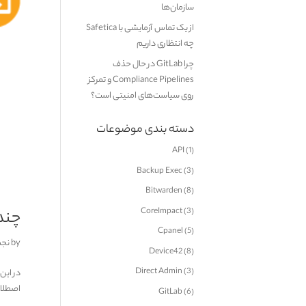
سازمان‌ها
از یک تماس آزمایشی با Safetica
چه انتظاری داریم
چرا GitLab در حال حذف
Compliance Pipelines و تمرکز
روی سیاست‌های امنیتی است؟
دسته بندی موضوعات
API
(1)
Backup Exec
(3)
Bitwarden
(8)
CoreImpact
(3)
چند 
Cpanel
(5)
by
نجم
Device42
(8)
Direct Admin
(3)
در این
اصطلاح
GitLab
(6)