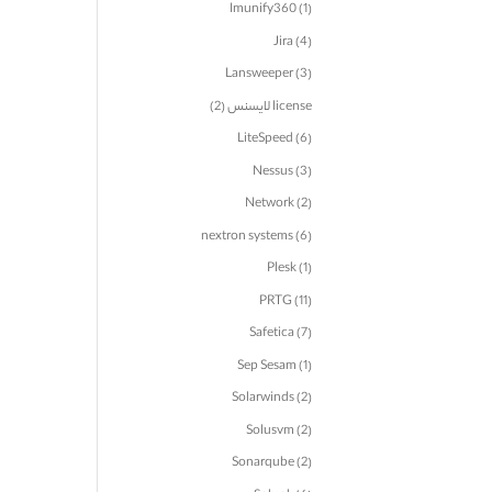
Imunify360
(1)
Jira
(4)
Lansweeper
(3)
license لایسنس
(2)
LiteSpeed
(6)
Nessus
(3)
Network
(2)
nextron systems
(6)
Plesk
(1)
PRTG
(11)
Safetica
(7)
Sep Sesam
(1)
Solarwinds
(2)
Solusvm
(2)
Sonarqube
(2)