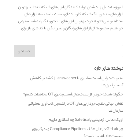
امروزه به دلیل زیاد شدن تولید کنندگان ابزار های شبکه انتخاب بهترین
ابزار های مانیتورینگ شبکه کار ساده ای نیست. با مقایسه ابزار های
مختلف و طی تجربه خود بهترین ابزار های مانیتورینگ را به شما معرفی
خواهیم. مجموعه ای از ابزار های رایگان و غیر رایگان با کد های باز برای...
نوشته‌های تازه
مدیریت دارایی امنیت سایبری با Lansweeper | کشف و کاهش
آسیب‌پذیری‌ها
چگونه شبکه خود را از ریسک‌های آسیب‌پذیری OT محافظت کنیم؟
نقش حیاتی نظارت بر دارایی‌های OT در تضمین تاب‌آوری عملیاتی
سازمان‌ها
از یک تماس آزمایشی با Safetica چه انتظاری داریم
چرا GitLab در حال حذف Compliance Pipelines و تمرکز روی
سیاست‌های امنیتی است؟