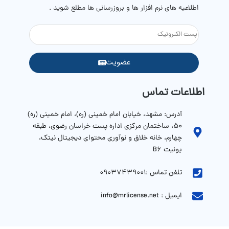
اطلاعیه های نرم افزار ها و بروزرسانی ها مطلع شوید .
عضویت
اطلاعات تماس
آدرس: مشهد، خیابان امام خمینی (ره)، امام خمینی (ره)
۵۰، ساختمان مرکزی اداره پست خراسان رضوی، طبقه
چهارم، خانه خلاق و نوآوری محتوای دیجیتال نیتک،
یونیت B6
تلفن تماس :09037439001
ایمیل : info@mrlicense.net