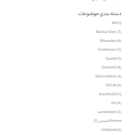
دسته بندی موضوعات
API
(1)
Backup Exec
(3)
Bitwarden
(8)
CoreImpact
(3)
Cpanel
(5)
Device42
(8)
Direct Admin
(3)
GitLab
(6)
Imunify360
(1)
Jira
(4)
Lansweeper
(3)
license لایسنس
(2)
LiteSpeed
(6)