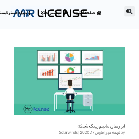
صفحه اصلی
لایسنس ها
درباره مستر لایس
ابزار های مانیتورینگ شبکه
by
نجمه میر
|
مارس 17, 2020
|
Solarwinds