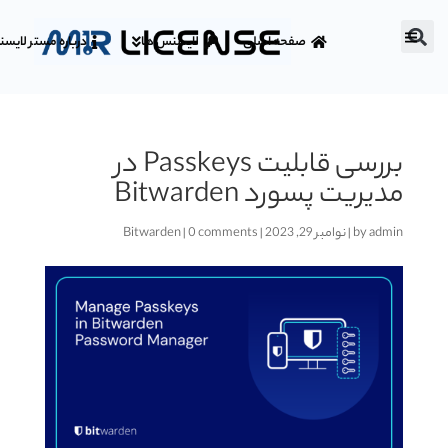
صفحه اصلی
لایسنس ها
درباره مستر لایس
بررسی قابلیت Passkeys در
مدیریت پسورد Bitwarden
admin
by
|
نوامبر 29, 2023
|
0 comments
|
Bitwarden