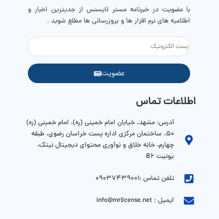
با عضویت در خبرنامه مستر لایسنس از جدیترین اخبار و
اطلاعیه های نرم افزار ها و بروزرسانی ها مطلع شوید .
عضویت
اطلاعات تماس
آدرس: مشهد، خیابان امام خمینی (ره)، امام خمینی (ره)
۵۰، ساختمان مرکزی اداره پست خراسان رضوی، طبقه
چهارم، خانه خلاق و نوآوری محتوای دیجیتال نیتک،
یونیت B6
تلفن تماس :09037439001
ایمیل : info@mrlicense.net