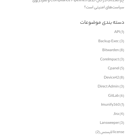
چرا GitLab در حال حذف Compliance Pipelines و تمرکز روی
سیاست‌های امنیتی است؟
دسته بندی موضوعات
API
(1)
Backup Exec
(3)
Bitwarden
(8)
CoreImpact
(3)
Cpanel
(5)
Device42
(8)
Direct Admin
(3)
GitLab
(6)
Imunify360
(1)
Jira
(4)
Lansweeper
(3)
license لایسنس
(2)