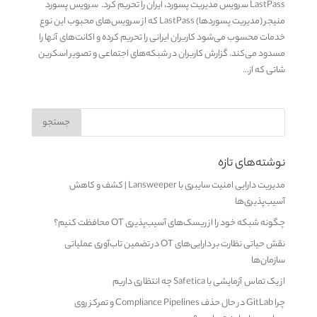
LastPass سرویس مدیریت پسورد، ایران را تحریم کرد. سرویس پسورد
منیجر (مدیریت پسوردها) LastPass که از سرویس‌های محبوب این نوع
خدمات محسوب می‌شود کاربران ایرانی را تحریم کرده و اکانت‌های آنها را
مسدود می‌کند. گزارش کاربران در شبکه‌های اجتماعی و تصویر اسکرین
شاتی که از...
نوشته‌های تازه
مدیریت دارایی امنیت سایبری با Lansweeper | کشف و کاهش
آسیب‌پذیری‌ها
چگونه شبکه خود را از ریسک‌های آسیب‌پذیری OT محافظت کنیم؟
نقش حیاتی نظارت بر دارایی‌های OT در تضمین تاب‌آوری عملیاتی
سازمان‌ها
از یک تماس آزمایشی با Safetica چه انتظاری داریم
چرا GitLab در حال حذف Compliance Pipelines و تمرکز روی