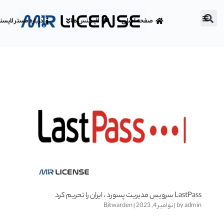
صفحه اصلی
لایسنس ها
درباره مستر لایس
LastPass سرویس مدیریت پسورد ، ایران را تحریم کرد
admin
by
|
نوامبر 4, 2023
|
Bitwarden