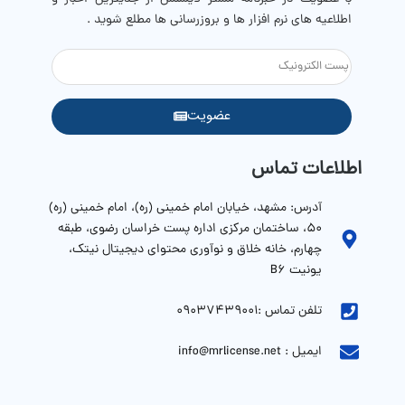
اطلاعیه های نرم افزار ها و بروزرسانی ها مطلع شوید .
عضویت
اطلاعات تماس
آدرس: مشهد، خیابان امام خمینی (ره)، امام خمینی (ره)
۵۰، ساختمان مرکزی اداره پست خراسان رضوی، طبقه
چهارم، خانه خلاق و نوآوری محتوای دیجیتال نیتک،
یونیت B6
تلفن تماس :09037439001
ایمیل : info@mrlicense.net