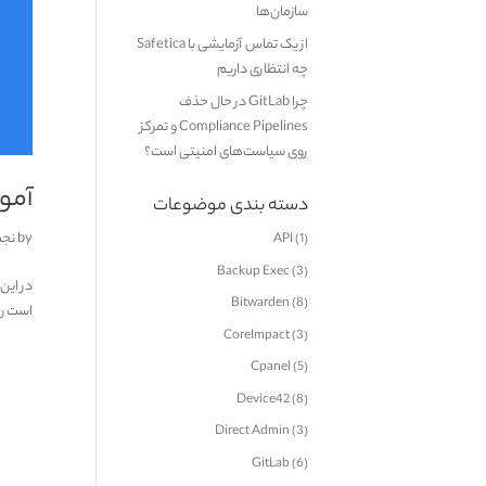
سازمان‌ها
از یک تماس آزمایشی با Safetica
چه انتظاری داریم
چرا GitLab در حال حذف
Compliance Pipelines و تمرکز
روی سیاست‌های امنیتی است؟
آموزش
دسته بندی موضوعات
by
نجم
API
(1)
Backup Exec
(3)
Bitwarden
(8)
است را داریم.
CoreImpact
(3)
Cpanel
(5)
Device42
(8)
Direct Admin
(3)
GitLab
(6)