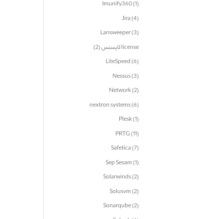
Imunify360
(1)
Jira
(4)
Lansweeper
(3)
license لایسنس
(2)
LiteSpeed
(6)
Nessus
(3)
Network
(2)
nextron systems
(6)
Plesk
(1)
PRTG
(11)
Safetica
(7)
Sep Sesam
(1)
Solarwinds
(2)
Solusvm
(2)
Sonarqube
(2)