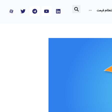
تعلام قیمت
···