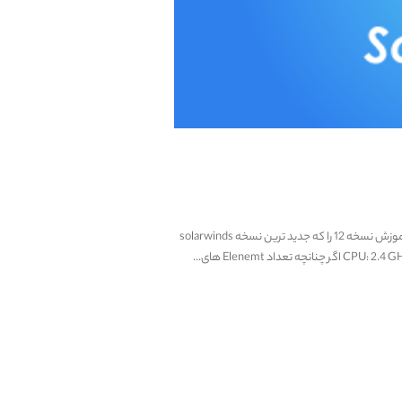
در این مطلب می خواهیم به آموزش نصب Solarwinds بپردازیم. ما را تا پایان همراهی کنید. قصد آموزش نسخه 12 را که جدید ترین نسخه solarwinds