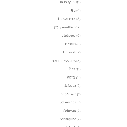
Imunify360
(1)
Jira
(4)
Lansweeper
(3)
license لایسنس
(2)
LiteSpeed
(6)
Nessus
(3)
Network
(2)
nextron systems
(6)
Plesk
(1)
PRTG
(11)
Safetica
(7)
Sep Sesam
(1)
Solarwinds
(2)
Solusvm
(2)
Sonarqube
(2)