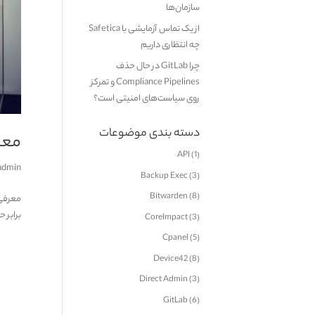
سازمان‌ها
از یک تماس آزمایشی با Safetica
چه انتظاری داریم
چرا GitLab در حال حذف
Compliance Pipelines و تمرکز
روی سیاست‌های امنیتی است؟
دسته بندی موضوعات
معرفی Backup Exec 22: به
API
(1)
admin
Backup Exec
(3)
Bitwarden
(8)
برابر 
CoreImpact
(3)
Cpanel
(5)
Device42
(8)
Direct Admin
(3)
GitLab
(6)