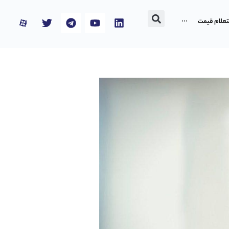
تعلام قیمت
···