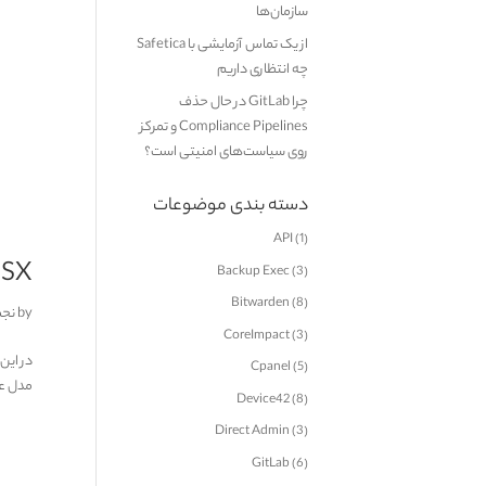
سازمان‌ها
از یک تماس آزمایشی با Safetica
چه انتظاری داریم
چرا GitLab در حال حذف
Compliance Pipelines و تمرکز
روی سیاست‌های امنیتی است؟
دسته بندی موضوعات
API
(1)
NSX چی
Backup Exec
(3)
Bitwarden
(8)
by
نجم
CoreImpact
(3)
Cpanel
(5)
مدل عملی
Device42
(8)
Direct Admin
(3)
GitLab
(6)