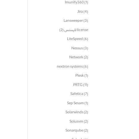
Imunify360
(1)
Jira
(4)
Lansweeper
(3)
license لایسنس
(2)
LiteSpeed
(6)
Nessus
(3)
Network
(2)
nextron systems
(6)
Plesk
(1)
PRTG
(11)
Safetica
(7)
Sep Sesam
(1)
Solarwinds
(2)
Solusvm
(2)
Sonarqube
(2)