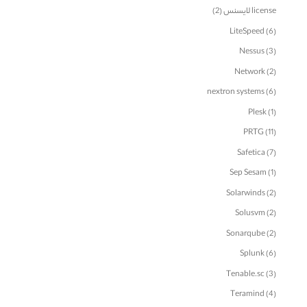
license لایسنس
(2)
LiteSpeed
(6)
Nessus
(3)
Network
(2)
nextron systems
(6)
Plesk
(1)
PRTG
(11)
Safetica
(7)
Sep Sesam
(1)
Solarwinds
(2)
Solusvm
(2)
Sonarqube
(2)
Splunk
(6)
Tenable.sc
(3)
Teramind
(4)