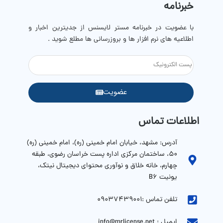
خبرنامه
با عضویت در خبرنامه مستر لایسنس از جدیترین اخبار و
اطلاعیه های نرم افزار ها و بروزرسانی ها مطلع شوید .
عضویت
اطلاعات تماس
آدرس: مشهد، خیابان امام خمینی (ره)، امام خمینی (ره)
۵۰، ساختمان مرکزی اداره پست خراسان رضوی، طبقه
چهارم، خانه خلاق و نوآوری محتوای دیجیتال نیتک،
یونیت B6
تلفن تماس :09037439001
ایمیل : info@mrlicense.net