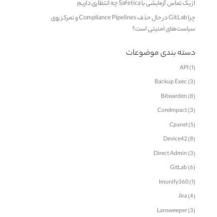
از یک تماس آزمایشی با Safetica چه انتظاری داریم
چرا GitLab در حال حذف Compliance Pipelines و تمرکز روی
سیاست‌های امنیتی است؟
دسته بندی موضوعات
API
(1)
Backup Exec
(3)
Bitwarden
(8)
CoreImpact
(3)
Cpanel
(5)
Device42
(8)
Direct Admin
(3)
GitLab
(6)
Imunify360
(1)
Jira
(4)
Lansweeper
(3)