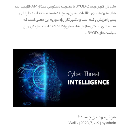
متعادل کردن ریسک BYOD با مدیریت دسترسی ممتاز (PAM)زیرساخت
های مدرن فناوری اطلاعات متنوع و پیچیده هستند. تعداد نقاط پایانی
بسیار افزایش یافته است و تکثیر کار از راه دور به این معنی است که
محیط‌های امنیتی سازمان‌ها بسیار پراکنده شده است. افزایش رواج
سیاست‌های BYOD...
هوش تهدیدی چیست؟
admin
by
|
اکتبر 7, 2023
|
Wallix