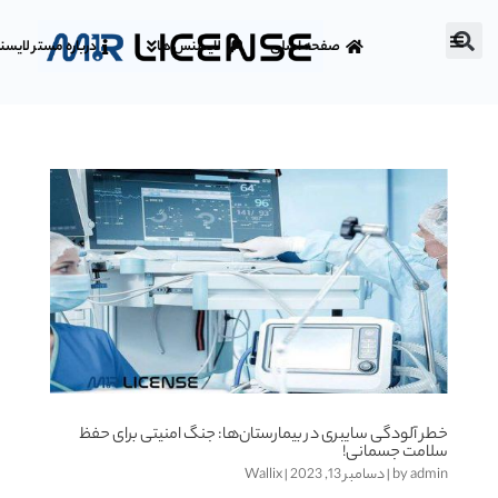
صفحه اصلی
لایسنس ها
درباره مستر لایس
خطر آلودگی سایبری در بیمارستان‌ها: جنگ امنیتی برای حفظ
سلامت جسمانی!
admin
by
|
دسامبر 13, 2023
|
Wallix