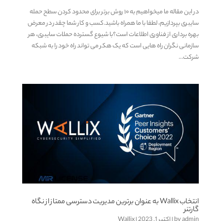
در این مقاله ما میخواهیم به ۱۰ روش برتر برای محدود کردن سطح حمله
سایبری بپردازیم، لطفا با ما همراه باشید.کسب و کار شما چقدر در معرض
بهره برداری از فناوری اطلاعات است؟با شیوع گسترده حملات سایبری، هر
سازمانی نگران راه هایی است که یک هکر می تواند راه خود را به شبکه
شرکت...
انتخاب Wallix به عنوان برترین مدیریت دسترسی ممتاز از نگاه
گارتنر
admin
by
|
اکتبر 1, 2023
|
Wallix