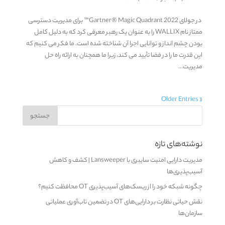
در جولای 2022 Gartner® Magic Quadrant™ برای مدیریت دسترسی
ممتاز نام WALLIX را به عنوان یک رهبر معرفی کرد که به دلیل کامل
بودن چشم انداز و توانایی اجرا آن شناخته شده است. ما فکر می کنیم که
این قدرت ما را در فضا تأیید می کند، زیرا ما همچنان به ارائه راه حل
مدیریت...
« Older Entries
نوشته‌های تازه
مدیریت دارایی امنیت سایبری با Lansweeper | کشف و کاهش
آسیب‌پذیری‌ها
چگونه شبکه خود را از ریسک‌های آسیب‌پذیری OT محافظت کنیم؟
نقش حیاتی نظارت بر دارایی‌های OT در تضمین تاب‌آوری عملیاتی
سازمان‌ها